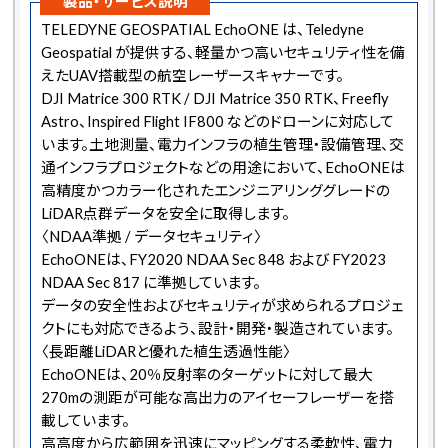
製品・サービス説明
TELEDYNE GEOSPATIAL EchoONE は、Teledyne
Geospatial が提供する、軽量かつ高いセキュリティ性を備
えたUAV搭載型の航空レーザースキャナーです。
DJI Matrice 300 RTK / DJI Matrice 350 RTK、Freefly
Astro、Inspired Flight IF800 などのドローンに対応して
います。土地測量、電力インフラの植生管理・設備管理、交
通インフラプロジェクトなどの用途において、EchoONEは
高精度かつカラー化されたエンジニアリンググレードの
LiDAR点群データを安全に取得します。
〈NDAA準拠 / データセキュリティ〉
EchoONEは、FY2020 NDAA Sec 848 および FY2023
NDAA Sec 817 に準拠しています。
データの安全性およびセキュリティが求められるプロジェ
クトにも対応できるよう、設計・開発・製造されています。
〈長距離LiDARと優れた植生透過性能〉
EchoONEは、20％反射率のターゲットに対して最大
270mの測距が可能な高出力のアイセーフレーザーを搭
載しています。
高高度から広範囲を迅速にマッピングする柔軟性、電力