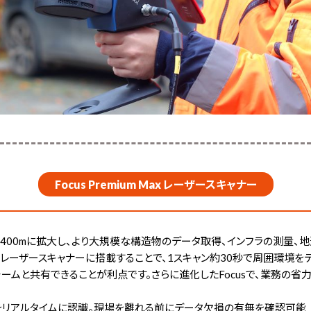
Focus Premium Max レーザースキャナー
計測範囲が400mに拡大し、より大規模な構造物のデータ取得、インフラの測
um Max レーザースキャナーに搭載することで、1スキャン約30秒で周囲環境
チームと共有できることが利点です。さらに進化したFocusで、業務の省
落をリアルタイムに認識。現場を離れる前にデータ欠損の有無を確認可能