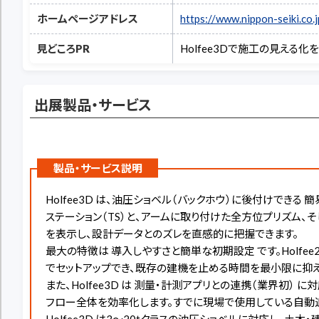
ホームページアドレス
https://www.nippon-seiki.co.j
見どころPR
Holfee3Dで施工の見える
出展製品・サービス
製品・サービス説明
Holfee3D は、油圧ショベル（バックホウ）に後付けで
ステーション（TS）と、アームに取り付けた全方位プリズム
を表示し、設計データとのズレを直感的に把握できます。
最大の特徴は 導入しやすさと簡単な初期設定 です。Holf
でセットアップでき、既存の建機を止める時間を最小限に抑え
また、Holfee3D は 測量・計測アプリとの連携（業界初
フロー全体を効率化します。すでに現場で使用している自動
Holfee3D は3〜20tクラスの油圧ショベルに対応し、