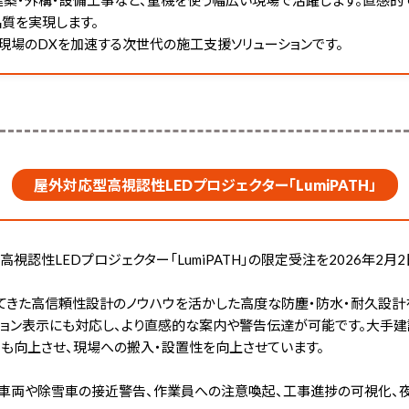
質を実現します。
行える、現場のDXを加速する次世代の施工支援ソリューションです。
屋外対応型高視認性LEDプロジェクター「LumiPATH」
認性LEDプロジェクター「LumiPATH」の限定受注を2026年2月
長年培ってきた高信頼性設計のノウハウを活かした高度な防塵・防水・耐久
ション表示にも対応し、より直感的な案内や警告伝達が可能です。大手
さも向上させ、現場への搬入・設置性を向上させています。
設車両や除雪車の接近警告、作業員への注意喚起、工事進捗の可視化、