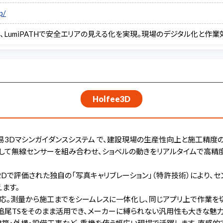
p/
化を、LumiPATHで安全エリアの見える化を実現。現場のデジタル化と作
Holfee3D
きる 簡易3Dマシンガイダンスシステム で、建設現場の生産性向上と施工
、そして無線センサーを組み合わせ、ショベルの動きをリアルタイムで高精
ee2Dで評価された独自の「写真キャリブレーション」（特許技術）により
ます。
） に対応。測量から施工までをシームレスに一体化し、同じアプリ上で作業
追尾TSをそのまま活用でき、メーカーに縛られない汎用性も大きな魅力
土木・建築・外構・設備工事など、重機を使う幅広い現場で活躍します。直感