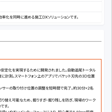
業効率化を同時に進める施工DXソリューションです。
精度の安定化を実現するために開発されました。自動追尾トータル
度に計測。スマートフォン上のアプリでバケット刃先の3D位置
、センサーの取り付け位置の調整を短時間で完了。約30分×2名
を切り替え可能なため、掘りすぎ・掘り残しを防ぎ、現場のワーク
です。
的で扱いやすいインターフェースにより、初心者でも10mm程度