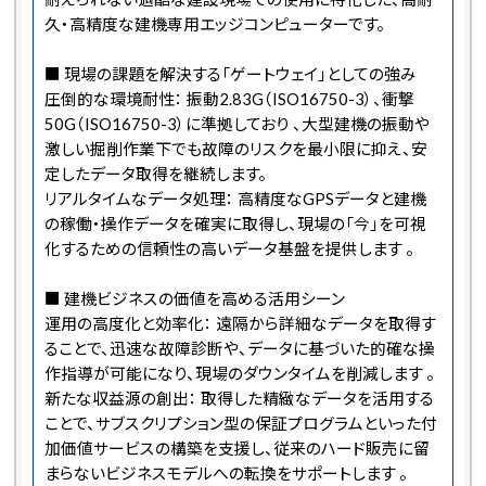
久・高精度な建機専用エッジコンピューターです。
■ 現場の課題を解決する「ゲートウェイ」としての強み
圧倒的な環境耐性： 振動2.83G（ISO16750-3）、衝撃
50G（ISO16750-3）に準拠しており 、大型建機の振動や
激しい掘削作業下でも故障のリスクを最小限に抑え、安
定したデータ取得を継続します。
リアルタイムなデータ処理： 高精度なGPSデータと建機
の稼働・操作データを確実に取得し、現場の「今」を可視
化するための信頼性の高いデータ基盤を提供します 。
■ 建機ビジネスの価値を高める活用シーン
運用の高度化と効率化： 遠隔から詳細なデータを取得す
ることで、迅速な故障診断や、データに基づいた的確な操
作指導が可能になり、現場のダウンタイムを削減します 。
新たな収益源の創出： 取得した精緻なデータを活用する
ことで、サブスクリプション型の保証プログラムといった付
加価値サービスの構築を支援し、従来のハード販売に留
まらないビジネスモデルへの転換をサポートします 。