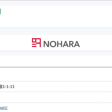
1-1-11
port/