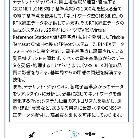
テラサット・ジャパンは、国土地理院が運営・管理する
GEONET（GNSS電子基準点網）の1300点を超える全て
の電子基準点を使用して、『ネットワーク型GNSS測位』の
RTK補正データを提供しています。そのRTK補正データの
生成システムは、25年前にドイツでVRS（Virtual
Reference Station= 仮想基準点）技術を発明したTrimble
Terrasat GmbH社製 の「Pivotシステム」で、BINEXデータ
フォーマットに完全対応し、電子基準点に設置されている
受信機ブランドを問わず、すべての電子基準点からのデー
タを受信・処理することができます。（VRS: RTK測位の品
質に影響を与える、基準局からの距離の問題を解消する
技術。）
また、テラサット・ジャパンは、各電子基準点からのデータ
をリアルタイムに分析し、必要に応じてネットワークを最
適化するPivotシステム独自のアルゴリズムを活かし、測
量・建設・農業など、あらゆる用途に最高水準のGNSS補
正データを提供し、高品質な測位を可能にしております。