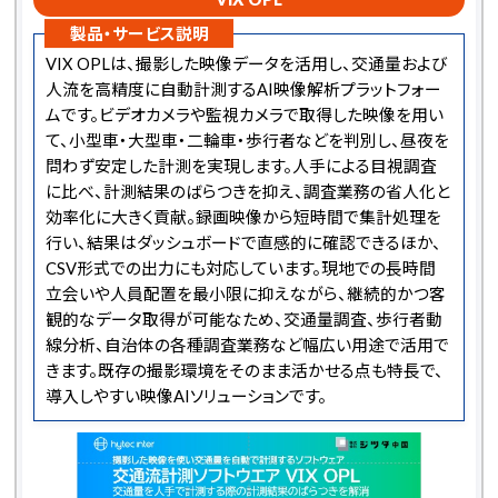
製品・サービス説明
VIX OPLは、撮影した映像データを活用し、交通量および
人流を高精度に自動計測するAI映像解析プラットフォー
ムです。ビデオカメラや監視カメラで取得した映像を用い
て、小型車・大型車・二輪車・歩行者などを判別し、昼夜を
問わず安定した計測を実現します。人手による目視調査
に比べ、計測結果のばらつきを抑え、調査業務の省人化と
効率化に大きく貢献。録画映像から短時間で集計処理を
行い、結果はダッシュボードで直感的に確認できるほか、
CSV形式での出力にも対応しています。現地での長時間
立会いや人員配置を最小限に抑えながら、継続的かつ客
観的なデータ取得が可能なため、交通量調査、歩行者動
線分析、自治体の各種調査業務など幅広い用途で活用で
きます。既存の撮影環境をそのまま活かせる点も特長で、
導入しやすい映像AIソリューションです。