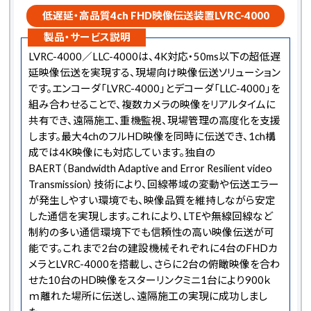
低遅延・高品質4ch FHD映像伝送装置LVRC-4000
製品・サービス説明
LVRC-4000／LLC-4000は、4K対応・50ms以下の超低遅
延映像伝送を実現する、現場向け映像伝送ソリューション
です。エンコーダ「LVRC-4000」とデコーダ「LLC-4000」を
組み合わせることで、複数カメラの映像をリアルタイムに
共有でき、遠隔施工、重機監視、現場管理の高度化を支援
します。最大4chのフルHD映像を同時に伝送でき、1ch構
成では4K映像にも対応しています。独自の
BAERT（Bandwidth Adaptive and Error Resilient video
Transmission）技術により、回線帯域の変動や伝送エラー
が発生しやすい環境でも、映像品質を維持しながら安定
した通信を実現します。これにより、LTEや無線回線など
制約の多い通信環境下でも信頼性の高い映像伝送が可
能です。これまで2台の建設機械それぞれに4台のFHDカ
メラとLVRC-4000を搭載し、さらに2台の俯瞰映像を合わ
せた10台のHD映像をスターリンクミニ1台により900ｋ
ｍ離れた場所に伝送し、遠隔施工の実現に成功しまし