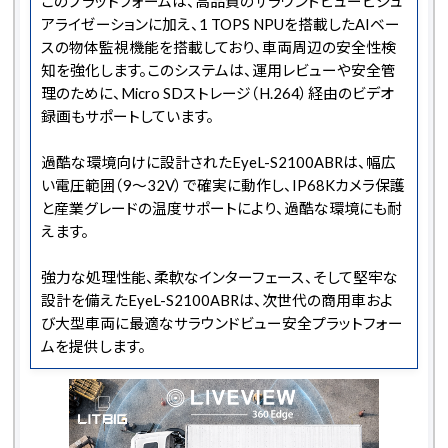
このプラットフォームは、高品質のサラウンドビュービジュ
アライゼーションに加え、1 TOPS NPUを搭載したAIベー
スの物体監視機能を搭載しており、車両周辺の安全性検
知を強化します。このシステムは、運用レビューや安全管
理のために、Micro SDストレージ（H.264）経由のビデオ
録画もサポートしています。
過酷な環境向けに設計されたEyeL-S2100ABRは、幅広
い電圧範囲（9～32V）で確実に動作し、IP68Kカメラ保護
と産業グレードの温度サポートにより、過酷な環境にも耐
えます。
強力な処理性能、柔軟なインターフェース、そして堅牢な
設計を備えたEyeL-S2100ABRは、次世代の商用車およ
び大型車両に最適なサラウンドビュー安全プラットフォー
ムを提供します。