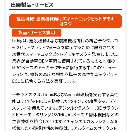
出展製品・サービス
建設機械・農業機械向けスマートコックピットデモキ
オスク
製品・サービス説明
Litbigは、建設機械および農業機械向けの統合デジタルコ
ックピットプラットフォームを展示するために設計された
次世代スマートコックピットデモキオスクを発表しました。
業界が自動車OEM車両に使用されているものと同様の
HPCベースのアーキテクチャに移行する中、このソリュー
ションは、複数の高度な機能を単一の高性能コックピット
ECUに統合する方法を実証します。
デモキオスクは、LinuxおよびAndroid環境を実行する高性
能コックピットECUを搭載した22インチの縦型タッチディ
スプレイを備えています。デジタルクラスター、3Dサラウン
ドビューモニタリング（SVM）、AIベースの物体検出などの
主要技術を統合しています。4チャンネルカメラシステムを
搭載した小型掘削機の模型は、リアルタイムのサラウンド