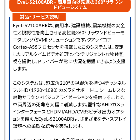
EyeL-S2100ABR – 商用車向け先進の360°サラウン
ドビューシステム
製品・サービス説明
EyeL-S2100ABRは、商用車、建設機械、農業機械の安全
性と視認性を向上させる高性能360°サラウンドビューモ
ニタリング（SVM）ソリューションです。クアッドコア
Cortex-A55プロセッサを搭載したこのシステムは、安定
したリアルタイムビデオ処理とインテリジェントな物体監
視を提供し、ドライバーが常に状況を把握できるよう支援
します。
このシステムは、超広角210°の視野角を持つ4チャンネル
フルHD（1920×1080）カメラをサポートし、シームレスな
鳥瞰サラウンドビジュアライゼーションを提供することで、
車両周辺の死角を大幅に削減します。堅牢なAHDカメラ
インターフェースとHDMI/AHD/CVBSビデオ出力オプシ
ョンを備えたEyeL-S2100ABRは、さまざまなディスプレイ
環境への柔軟な統合を実現します。