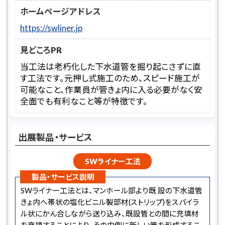
ホームページアドレス
https://swliner.jp
見どころPR
当工法は老朽化した下水道管を掘り起こさずに直
す工法です。元押し式施工のため、スピード施工が
可能なこと、作業員が管きょ内に入る必要がなく安
全面でも有利なこと等が特徴です。
出展製品・サービス
SWライナー工法
製品・サービス説明
SWライナー工法とは、マンホール部より既 設の下水道管
きょ内へ帯状の塩化ビニル製部材(ストリップ)をスパイラ
ル状にかん合しながら送り込み、既設管との間に充填材
を充填することにより、その内側に新しい管を形成するこ