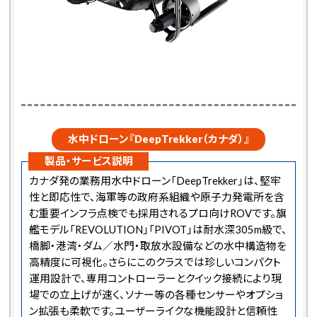
水中ドローン『DeepTrekker（カナダ）』
製品・サービス説明
カナダ発の業務用水中ドローン「DeepTrekker」は、堅牢
性と即応性で、海軍等の政府系組織や原子力発電所を含
む重要インフラ点検でも採用されるプロ向けROVです。旗
艦モデル「REVOLUTION」「PIVOT」は耐水深305m級で、
橋脚・港湾・ダム／水門・取放水設備などの水中構造物を
高精度に可視化。さらにこのクラスでは珍しいコンパクト
運用設計で、専用コントローラーとクイック接続により現
場での立上げが速く、ソナー等の各種センサーやオプショ
ン拡張も柔軟です。ユーザーライクな機能設計と信頼性